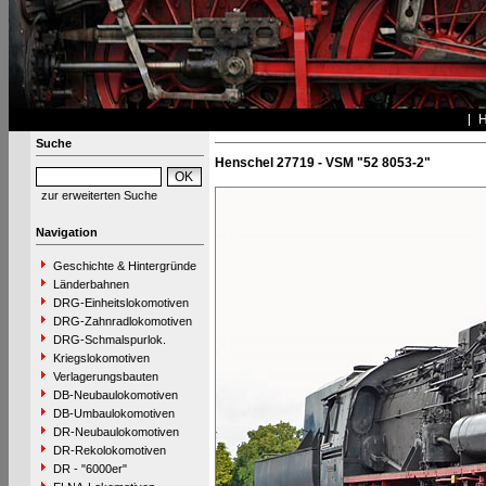
Suche
Henschel 27719 - VSM "52 8053-2"
zur erweiterten Suche
Navigation
Geschichte & Hintergründe
Länderbahnen
DRG-Einheitslokomotiven
DRG-Zahnradlokomotiven
DRG-Schmalspurlok.
Kriegslokomotiven
Verlagerungsbauten
DB-Neubaulokomotiven
DB-Umbaulokomotiven
DR-Neubaulokomotiven
DR-Rekolokomotiven
DR - "6000er"