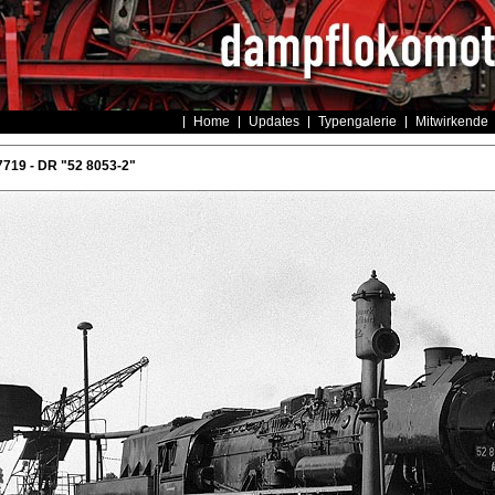
Home
Updates
Typengalerie
Mitwirkende
719 - DR "52 8053-2"