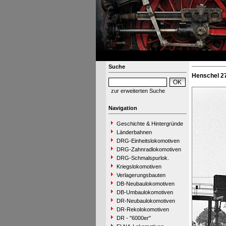
Suche
Henschel 27
zur erweiterten Suche
Navigation
Geschichte & Hintergründe
Länderbahnen
DRG-Einheitslokomotiven
DRG-Zahnradlokomotiven
DRG-Schmalspurlok.
Kriegslokomotiven
Verlagerungsbauten
DB-Neubaulokomotiven
DB-Umbaulokomotiven
DR-Neubaulokomotiven
DR-Rekolokomotiven
DR - "6000er"