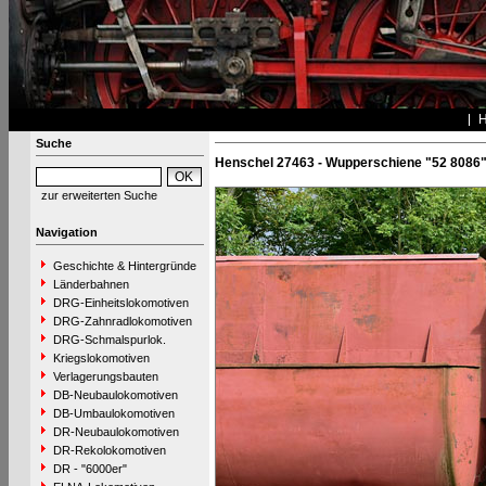
Suche
Henschel 27463 - Wupperschiene "52 8086
zur erweiterten Suche
Navigation
Geschichte & Hintergründe
Länderbahnen
DRG-Einheitslokomotiven
DRG-Zahnradlokomotiven
DRG-Schmalspurlok.
Kriegslokomotiven
Verlagerungsbauten
DB-Neubaulokomotiven
DB-Umbaulokomotiven
DR-Neubaulokomotiven
DR-Rekolokomotiven
DR - "6000er"