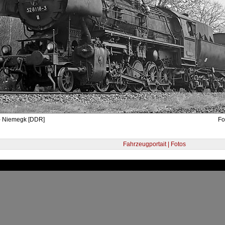
- Niemegk [DDR]
Fo
Fahrzeugportait | Fotos