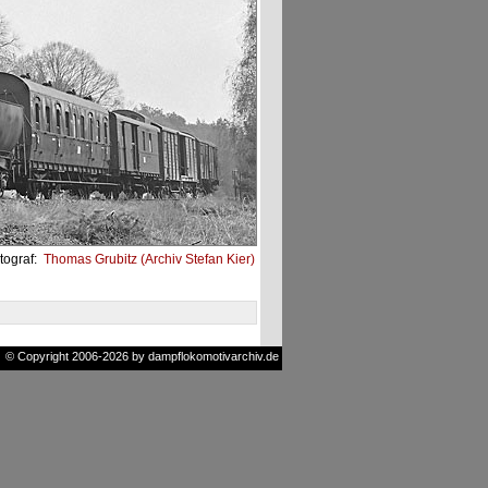
tograf:
Thomas Grubitz (Archiv Stefan Kier)
© Copyright 2006-2026 by dampflokomotivarchiv.de