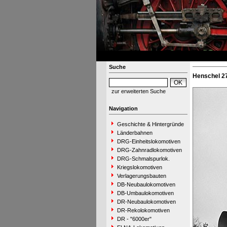
Suche
Henschel 27
zur erweiterten Suche
Navigation
Geschichte & Hintergründe
Länderbahnen
DRG-Einheitslokomotiven
DRG-Zahnradlokomotiven
DRG-Schmalspurlok.
Kriegslokomotiven
Verlagerungsbauten
DB-Neubaulokomotiven
DB-Umbaulokomotiven
DR-Neubaulokomotiven
DR-Rekolokomotiven
DR - "6000er"