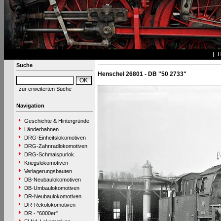
Suche
Henschel 26801 - DB "50 2733"
zur erweiterten Suche
Navigation
Geschichte & Hintergründe
Länderbahnen
DRG-Einheitslokomotiven
DRG-Zahnradlokomotiven
DRG-Schmalspurlok.
Kriegslokomotiven
Verlagerungsbauten
DB-Neubaulokomotiven
DB-Umbaulokomotiven
DR-Neubaulokomotiven
DR-Rekolokomotiven
DR - "6000er"