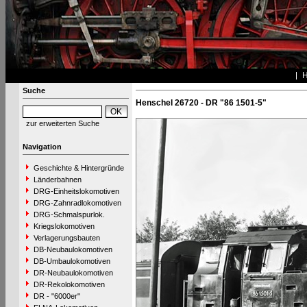
Suche
Henschel 26720 - DR "86 1501-5"
zur erweiterten Suche
Navigation
Geschichte & Hintergründe
Länderbahnen
DRG-Einheitslokomotiven
DRG-Zahnradlokomotiven
DRG-Schmalspurlok.
Kriegslokomotiven
Verlagerungsbauten
DB-Neubaulokomotiven
DB-Umbaulokomotiven
DR-Neubaulokomotiven
DR-Rekolokomotiven
DR - "6000er"