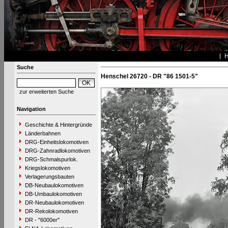
Suche
Henschel 26720 - DR "86 1501-5"
zur erweiterten Suche
Navigation
Geschichte & Hintergründe
Länderbahnen
DRG-Einheitslokomotiven
DRG-Zahnradlokomotiven
DRG-Schmalspurlok.
Kriegslokomotiven
Verlagerungsbauten
DB-Neubaulokomotiven
DB-Umbaulokomotiven
DR-Neubaulokomotiven
DR-Rekolokomotiven
DR - "6000er"