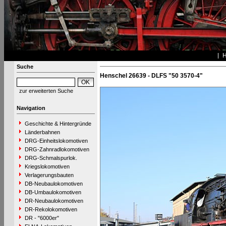
Suche
Henschel 26639 - DLFS "50 3570-4"
zur erweiterten Suche
Navigation
Geschichte & Hintergründe
Länderbahnen
DRG-Einheitslokomotiven
DRG-Zahnradlokomotiven
DRG-Schmalspurlok.
Kriegslokomotiven
Verlagerungsbauten
DB-Neubaulokomotiven
DB-Umbaulokomotiven
DR-Neubaulokomotiven
DR-Rekolokomotiven
DR - "6000er"