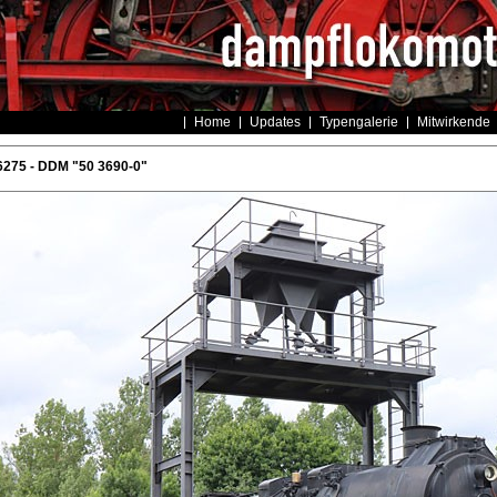
Home
Updates
Typengalerie
Mitwirkende
6275 - DDM "50 3690-0"