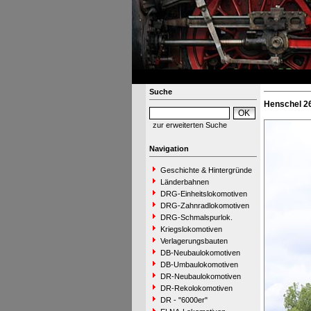
Suche
Henschel 2
zur erweiterten Suche
Navigation
Geschichte & Hintergründe
Länderbahnen
DRG-Einheitslokomotiven
DRG-Zahnradlokomotiven
DRG-Schmalspurlok.
Kriegslokomotiven
Verlagerungsbauten
DB-Neubaulokomotiven
DB-Umbaulokomotiven
DR-Neubaulokomotiven
DR-Rekolokomotiven
DR - "6000er"