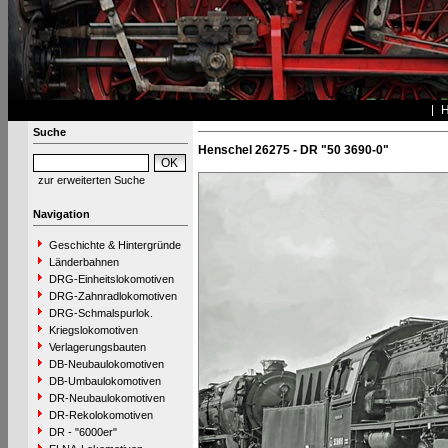
Suche
Henschel 26275 - DR "50 3690-0"
zur erweiterten Suche
Navigation
Geschichte & Hintergründe
Länderbahnen
DRG-Einheitslokomotiven
DRG-Zahnradlokomotiven
DRG-Schmalspurlok.
Kriegslokomotiven
Verlagerungsbauten
DB-Neubaulokomotiven
DB-Umbaulokomotiven
DR-Neubaulokomotiven
DR-Rekolokomotiven
DR - "6000er"