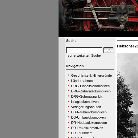
Suche
Henschel 26
zur erweiterten Suche
Navigation
Geschichte & Hintergründe
Länderbahnen
DRG-Einheitslokomotiven
DRG-Zahnradlokomotiven
DRG-Schmalspurlok.
Kriegslokomotiven
Verlagerungsbauten
DB-Neubaulokomotiven
DB-Umbaulokomotiven
DR-Neubaulokomotiven
DR-Rekolokomotiven
DR - "6000er"