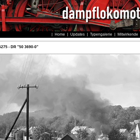
Home
Updates
Typengalerie
Mitwirkende
275 - DR "50 3690-0"