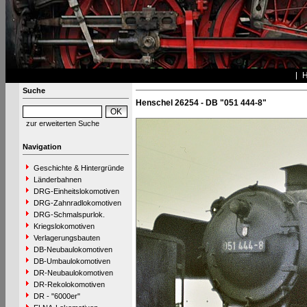
Suche
Henschel 26254 - DB "051 444-8"
zur erweiterten Suche
Navigation
Geschichte & Hintergründe
Länderbahnen
DRG-Einheitslokomotiven
DRG-Zahnradlokomotiven
DRG-Schmalspurlok.
Kriegslokomotiven
Verlagerungsbauten
DB-Neubaulokomotiven
DB-Umbaulokomotiven
DR-Neubaulokomotiven
DR-Rekolokomotiven
DR - "6000er"