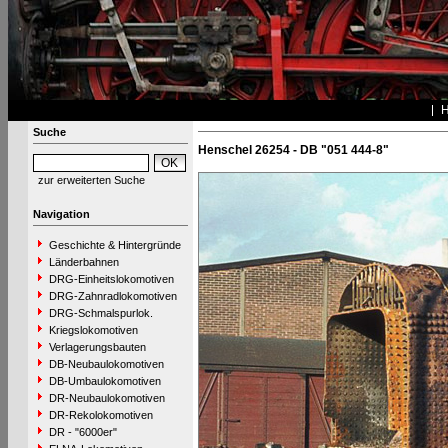
Suche
Henschel 26254 - DB "051 444-8"
zur erweiterten Suche
Navigation
Geschichte & Hintergründe
Länderbahnen
DRG-Einheitslokomotiven
DRG-Zahnradlokomotiven
DRG-Schmalspurlok.
Kriegslokomotiven
Verlagerungsbauten
DB-Neubaulokomotiven
DB-Umbaulokomotiven
DR-Neubaulokomotiven
DR-Rekolokomotiven
DR - "6000er"