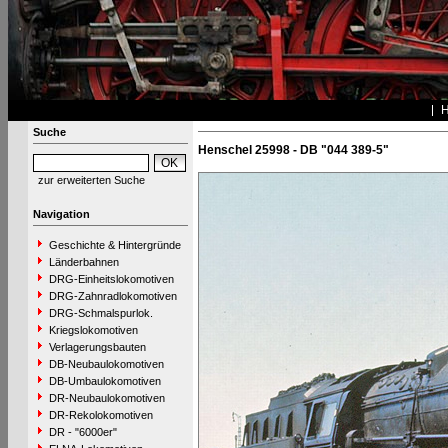
Suche
Henschel 25998 - DB "044 389-5"
zur erweiterten Suche
Navigation
Geschichte & Hintergründe
Länderbahnen
DRG-Einheitslokomotiven
DRG-Zahnradlokomotiven
DRG-Schmalspurlok.
Kriegslokomotiven
Verlagerungsbauten
DB-Neubaulokomotiven
DB-Umbaulokomotiven
DR-Neubaulokomotiven
DR-Rekolokomotiven
DR - "6000er"