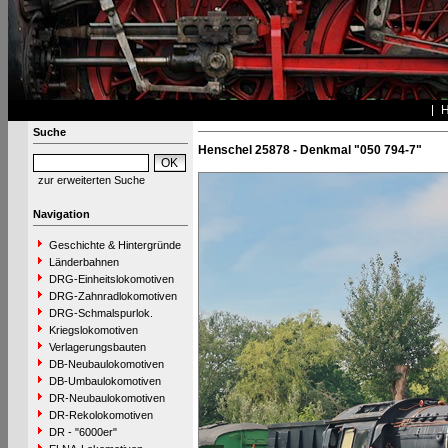
Suche
Henschel 25878 - Denkmal "050 794-7"
zur erweiterten Suche
Navigation
Geschichte & Hintergründe
Länderbahnen
DRG-Einheitslokomotiven
DRG-Zahnradlokomotiven
DRG-Schmalspurlok.
Kriegslokomotiven
Verlagerungsbauten
DB-Neubaulokomotiven
DB-Umbaulokomotiven
DR-Neubaulokomotiven
DR-Rekolokomotiven
DR - "6000er"