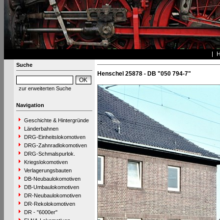
Suche
Henschel 25878 - DB "050 794-7"
zur erweiterten Suche
Navigation
Geschichte & Hintergründe
Länderbahnen
DRG-Einheitslokomotiven
DRG-Zahnradlokomotiven
DRG-Schmalspurlok.
Kriegslokomotiven
Verlagerungsbauten
DB-Neubaulokomotiven
DB-Umbaulokomotiven
DR-Neubaulokomotiven
DR-Rekolokomotiven
DR - "6000er"