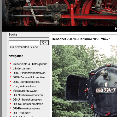
Suche
Henschel 25878 - Denkmal "050 794-7"
zur erweiterten Suche
Navigation
Geschichte & Hintergründe
Länderbahnen
DRG-Einheitslokomotiven
DRG-Zahnradlokomotiven
DRG-Schmalspurlok.
Kriegslokomotiven
Verlagerungsbauten
DB-Neubaulokomotiven
DB-Umbaulokomotiven
DR-Neubaulokomotiven
DR-Rekolokomotiven
DR - "6000er"