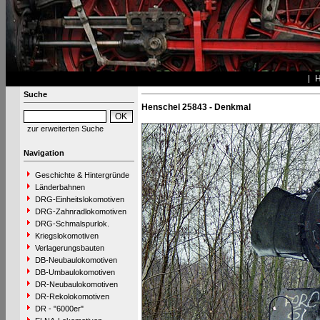
Suche
Henschel 25843 - Denkmal
zur erweiterten Suche
Navigation
Geschichte & Hintergründe
Länderbahnen
DRG-Einheitslokomotiven
DRG-Zahnradlokomotiven
DRG-Schmalspurlok.
Kriegslokomotiven
Verlagerungsbauten
DB-Neubaulokomotiven
DB-Umbaulokomotiven
DR-Neubaulokomotiven
DR-Rekolokomotiven
DR - "6000er"