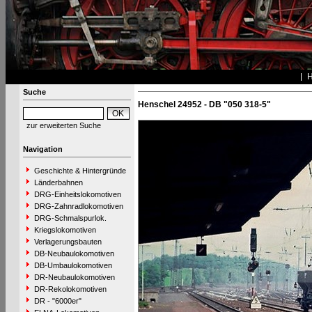
Suche
Henschel 24952 - DB "050 318-5"
zur erweiterten Suche
Navigation
Geschichte & Hintergründe
Länderbahnen
DRG-Einheitslokomotiven
DRG-Zahnradlokomotiven
DRG-Schmalspurlok.
Kriegslokomotiven
Verlagerungsbauten
DB-Neubaulokomotiven
DB-Umbaulokomotiven
DR-Neubaulokomotiven
DR-Rekolokomotiven
DR - "6000er"