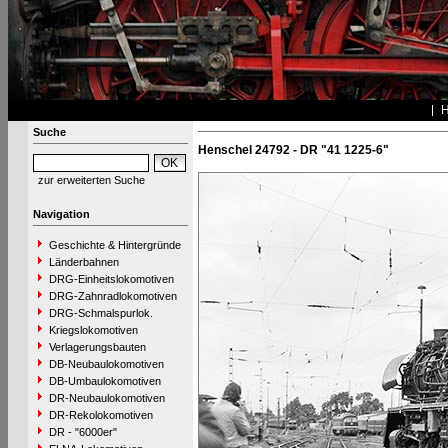
Suche
Henschel 24792 - DR "41 1225-6"
zur erweiterten Suche
Navigation
Geschichte & Hintergründe
Länderbahnen
DRG-Einheitslokomotiven
DRG-Zahnradlokomotiven
DRG-Schmalspurlok.
Kriegslokomotiven
Verlagerungsbauten
DB-Neubaulokomotiven
DB-Umbaulokomotiven
DR-Neubaulokomotiven
DR-Rekolokomotiven
DR - "6000er"