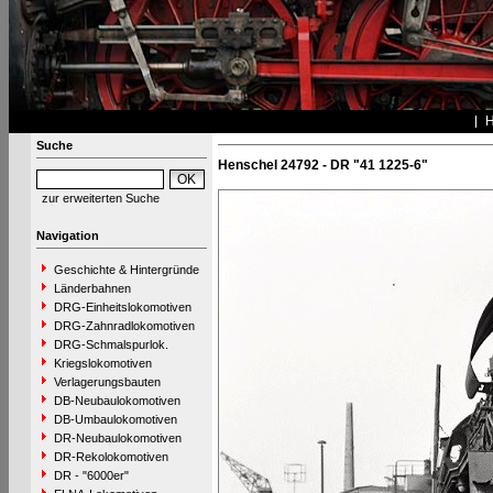
Suche
Henschel 24792 - DR "41 1225-6"
zur erweiterten Suche
Navigation
Geschichte & Hintergründe
Länderbahnen
DRG-Einheitslokomotiven
DRG-Zahnradlokomotiven
DRG-Schmalspurlok.
Kriegslokomotiven
Verlagerungsbauten
DB-Neubaulokomotiven
DB-Umbaulokomotiven
DR-Neubaulokomotiven
DR-Rekolokomotiven
DR - "6000er"