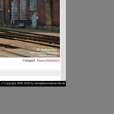
Fotograf:
Klaus Hentschel
© Copyright 2006-2026 by dampflokomotivarchiv.de