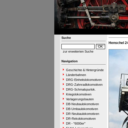
Suche
Henschel 24
zur erweiterten Suche
Navigation
Geschichte & Hintergründe
Länderbahnen
DRG-Einheitslokomotiven
DRG-Zahnradlokomotiven
DRG-Schmalspurlok.
Kriegslokomotiven
Verlagerungsbauten
DB-Neubaulokomotiven
DB-Umbaulokomotiven
DR-Neubaulokomotiven
DR-Rekolokomotiven
DR - "6000er"