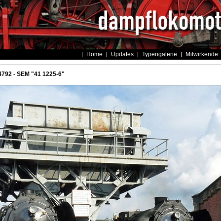
Home
Updates
Typengalerie
Mitwirkende
792 - SEM "41 1225-6"