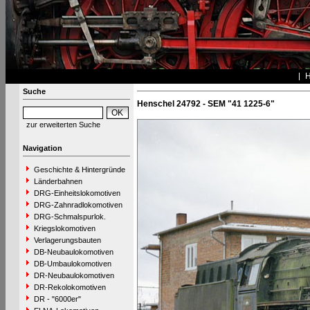
Suche
Henschel 24792 - SEM "41 1225-6"
zur erweiterten Suche
Navigation
Geschichte & Hintergründe
Länderbahnen
DRG-Einheitslokomotiven
DRG-Zahnradlokomotiven
DRG-Schmalspurlok.
Kriegslokomotiven
Verlagerungsbauten
DB-Neubaulokomotiven
DB-Umbaulokomotiven
DR-Neubaulokomotiven
DR-Rekolokomotiven
DR - "6000er"