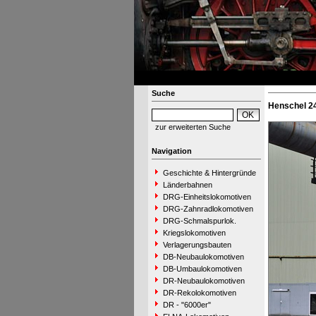
Suche
Henschel 2
zur erweiterten Suche
Navigation
Geschichte & Hintergründe
Länderbahnen
DRG-Einheitslokomotiven
DRG-Zahnradlokomotiven
DRG-Schmalspurlok.
Kriegslokomotiven
Verlagerungsbauten
DB-Neubaulokomotiven
DB-Umbaulokomotiven
DR-Neubaulokomotiven
DR-Rekolokomotiven
DR - "6000er"