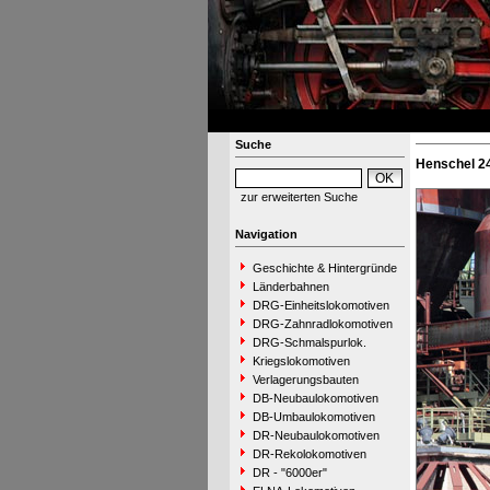
Suche
Henschel 2
zur erweiterten Suche
Navigation
Geschichte & Hintergründe
Länderbahnen
DRG-Einheitslokomotiven
DRG-Zahnradlokomotiven
DRG-Schmalspurlok.
Kriegslokomotiven
Verlagerungsbauten
DB-Neubaulokomotiven
DB-Umbaulokomotiven
DR-Neubaulokomotiven
DR-Rekolokomotiven
DR - "6000er"