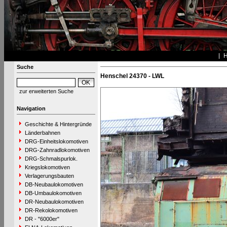
Suche
Henschel 24370 - LWL
zur erweiterten Suche
Navigation
Geschichte & Hintergründe
Länderbahnen
DRG-Einheitslokomotiven
DRG-Zahnradlokomotiven
DRG-Schmalspurlok.
Kriegslokomotiven
Verlagerungsbauten
DB-Neubaulokomotiven
DB-Umbaulokomotiven
DR-Neubaulokomotiven
DR-Rekolokomotiven
DR - "6000er"