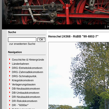
Suche
Henschel 24368 - RüBB "99 4802-7"
zur erweiterten Suche
Navigation
Geschichte & Hintergründe
Länderbahnen
DRG-Einheitslokomotiven
DRG-Zahnradlokomotiven
DRG-Schmalspurlok.
Kriegslokomotiven
Verlagerungsbauten
DB-Neubaulokomotiven
DB-Umbaulokomotiven
DR-Neubaulokomotiven
DR-Rekolokomotiven
DR - "6000er"