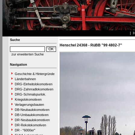
Suche
Henschel 24368 - RüBB "99 4802-7"
zur erweiterten Suche
Navigation
Geschichte & Hintergründe
Länderbahnen
DRG-Einheitslokomotiven
DRG-Zahnradlokomotiven
DRG-Schmalspurlok.
Kriegslokomotiven
Verlagerungsbauten
DB-Neubaulokomotiven
DB-Umbaulokomotiven
DR-Neubaulokomotiven
DR-Rekolokomotiven
DR - "6000er"