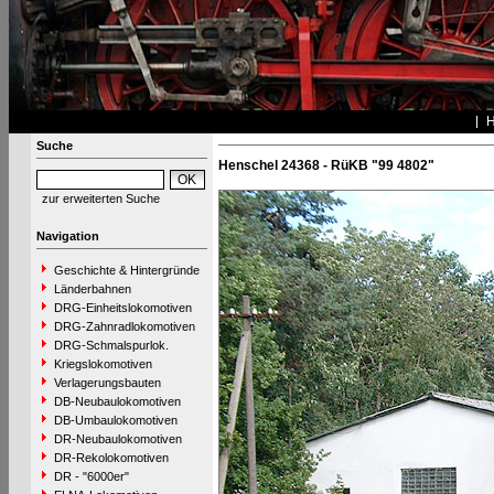
Suche
Henschel 24368 - RüKB "99 4802"
zur erweiterten Suche
Navigation
Geschichte & Hintergründe
Länderbahnen
DRG-Einheitslokomotiven
DRG-Zahnradlokomotiven
DRG-Schmalspurlok.
Kriegslokomotiven
Verlagerungsbauten
DB-Neubaulokomotiven
DB-Umbaulokomotiven
DR-Neubaulokomotiven
DR-Rekolokomotiven
DR - "6000er"