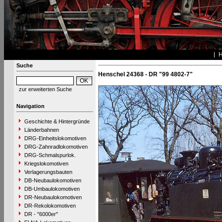
Suche
Henschel 24368 - DR "99 4802-7"
zur erweiterten Suche
Navigation
Geschichte & Hintergründe
Länderbahnen
DRG-Einheitslokomotiven
DRG-Zahnradlokomotiven
DRG-Schmalspurlok.
Kriegslokomotiven
Verlagerungsbauten
DB-Neubaulokomotiven
DB-Umbaulokomotiven
DR-Neubaulokomotiven
DR-Rekolokomotiven
DR - "6000er"