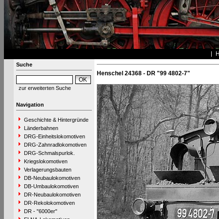
Suche
Henschel 24368 - DR "99 4802-7"
zur erweiterten Suche
Navigation
Geschichte & Hintergründe
Länderbahnen
DRG-Einheitslokomotiven
DRG-Zahnradlokomotiven
DRG-Schmalspurlok.
Kriegslokomotiven
Verlagerungsbauten
DB-Neubaulokomotiven
DB-Umbaulokomotiven
DR-Neubaulokomotiven
DR-Rekolokomotiven
DR - "6000er"