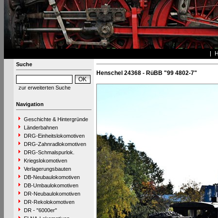
Suche
Henschel 24368 - RüBB "99 4802-7"
zur erweiterten Suche
Navigation
Geschichte & Hintergründe
Länderbahnen
DRG-Einheitslokomotiven
DRG-Zahnradlokomotiven
DRG-Schmalspurlok.
Kriegslokomotiven
Verlagerungsbauten
DB-Neubaulokomotiven
DB-Umbaulokomotiven
DR-Neubaulokomotiven
DR-Rekolokomotiven
DR - "6000er"