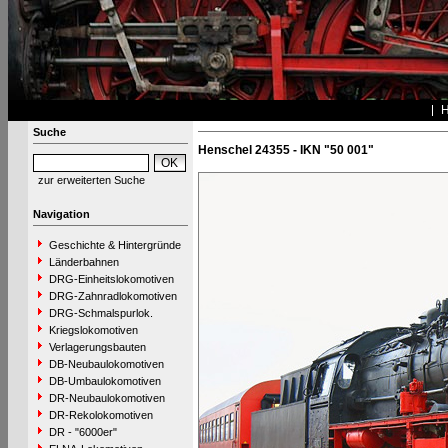
Suche
Henschel 24355 - IKN "50 001"
zur erweiterten Suche
Navigation
Geschichte & Hintergründe
Länderbahnen
DRG-Einheitslokomotiven
DRG-Zahnradlokomotiven
DRG-Schmalspurlok.
Kriegslokomotiven
Verlagerungsbauten
DB-Neubaulokomotiven
DB-Umbaulokomotiven
DR-Neubaulokomotiven
DR-Rekolokomotiven
DR - "6000er"