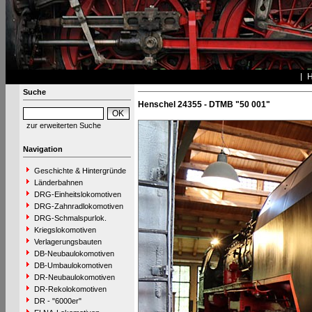
Suche
Henschel 24355 - DTMB "50 001"
zur erweiterten Suche
Navigation
Geschichte & Hintergründe
Länderbahnen
DRG-Einheitslokomotiven
DRG-Zahnradlokomotiven
DRG-Schmalspurlok.
Kriegslokomotiven
Verlagerungsbauten
DB-Neubaulokomotiven
DB-Umbaulokomotiven
DR-Neubaulokomotiven
DR-Rekolokomotiven
DR - "6000er"