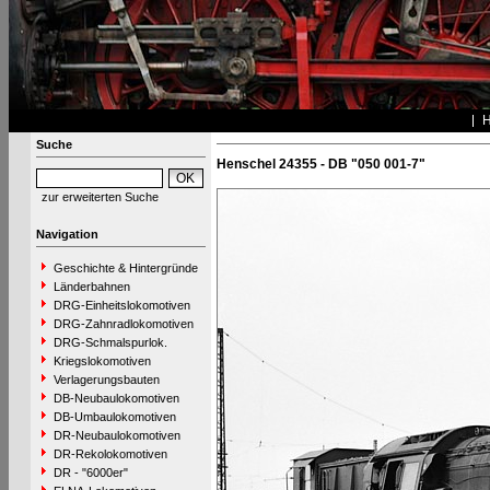
Suche
Henschel 24355 - DB "050 001-7"
zur erweiterten Suche
Navigation
Geschichte & Hintergründe
Länderbahnen
DRG-Einheitslokomotiven
DRG-Zahnradlokomotiven
DRG-Schmalspurlok.
Kriegslokomotiven
Verlagerungsbauten
DB-Neubaulokomotiven
DB-Umbaulokomotiven
DR-Neubaulokomotiven
DR-Rekolokomotiven
DR - "6000er"