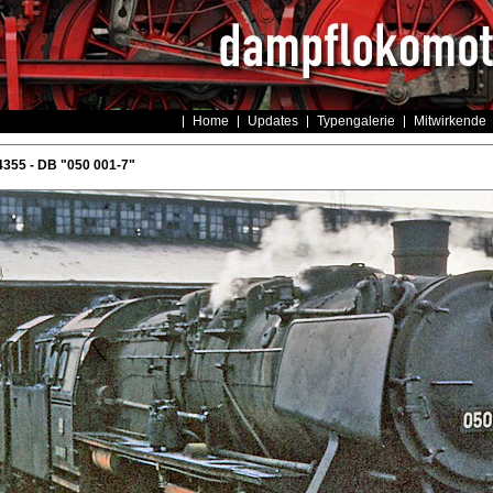
Home
Updates
Typengalerie
Mitwirkende
355 - DB "050 001-7"