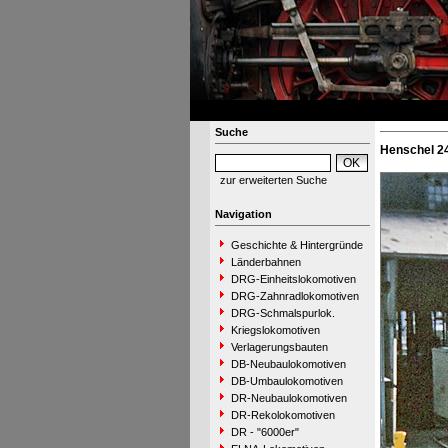
Suche
Henschel 24
zur erweiterten Suche
Navigation
Geschichte & Hintergründe
Länderbahnen
DRG-Einheitslokomotiven
DRG-Zahnradlokomotiven
DRG-Schmalspurlok.
Kriegslokomotiven
Verlagerungsbauten
DB-Neubaulokomotiven
DB-Umbaulokomotiven
DR-Neubaulokomotiven
DR-Rekolokomotiven
DR - "6000er"