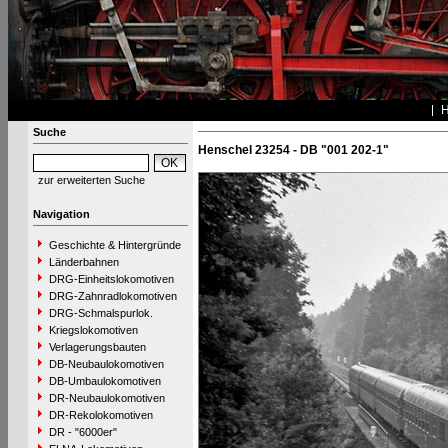
Suche
Henschel 23254 - DB "001 202-1"
zur erweiterten Suche
Navigation
Geschichte & Hintergründe
Länderbahnen
DRG-Einheitslokomotiven
DRG-Zahnradlokomotiven
DRG-Schmalspurlok.
Kriegslokomotiven
Verlagerungsbauten
DB-Neubaulokomotiven
DB-Umbaulokomotiven
DR-Neubaulokomotiven
DR-Rekolokomotiven
DR - "6000er"