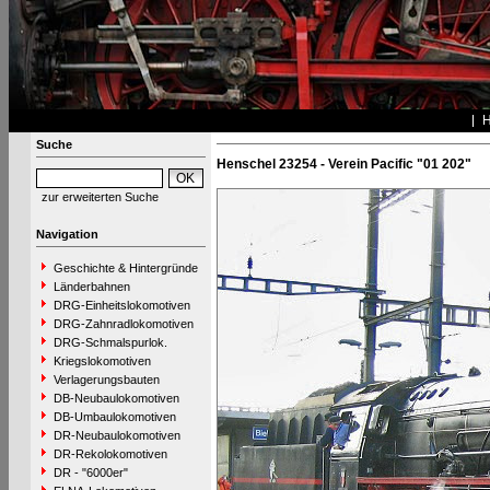
Suche
Henschel 23254 - Verein Pacific "01 202"
zur erweiterten Suche
Navigation
Geschichte & Hintergründe
Länderbahnen
DRG-Einheitslokomotiven
DRG-Zahnradlokomotiven
DRG-Schmalspurlok.
Kriegslokomotiven
Verlagerungsbauten
DB-Neubaulokomotiven
DB-Umbaulokomotiven
DR-Neubaulokomotiven
DR-Rekolokomotiven
DR - "6000er"