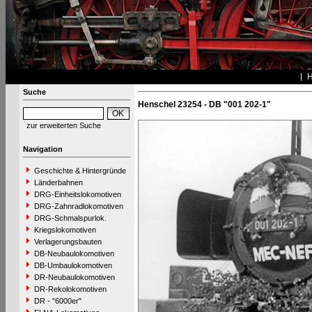
Suche
Henschel 23254 - DB "001 202-1"
zur erweiterten Suche
Navigation
Geschichte & Hintergründe
Länderbahnen
DRG-Einheitslokomotiven
DRG-Zahnradlokomotiven
DRG-Schmalspurlok.
Kriegslokomotiven
Verlagerungsbauten
DB-Neubaulokomotiven
DB-Umbaulokomotiven
DR-Neubaulokomotiven
DR-Rekolokomotiven
DR - "6000er"