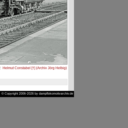
:
Helmut Constabel [†] (Archiv Jörg Helbig)
© Copyright 2006-2026 by dampflokomotivarchiv.de