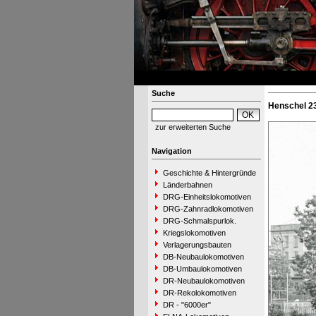
Suche
Henschel 23
zur erweiterten Suche
Navigation
Geschichte & Hintergründe
Länderbahnen
DRG-Einheitslokomotiven
DRG-Zahnradlokomotiven
DRG-Schmalspurlok.
Kriegslokomotiven
Verlagerungsbauten
DB-Neubaulokomotiven
DB-Umbaulokomotiven
DR-Neubaulokomotiven
DR-Rekolokomotiven
DR - "6000er"