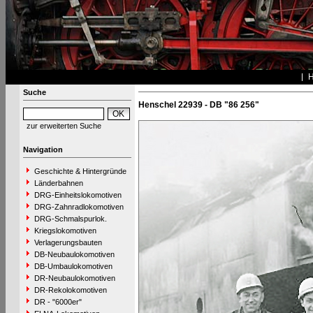
Suche
Henschel 22939 - DB "86 256"
zur erweiterten Suche
Navigation
Geschichte & Hintergründe
Länderbahnen
DRG-Einheitslokomotiven
DRG-Zahnradlokomotiven
DRG-Schmalspurlok.
Kriegslokomotiven
Verlagerungsbauten
DB-Neubaulokomotiven
DB-Umbaulokomotiven
DR-Neubaulokomotiven
DR-Rekolokomotiven
DR - "6000er"