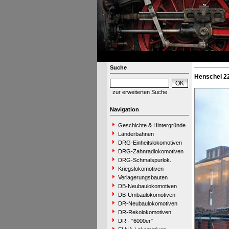
Suche
Henschel 2
zur erweiterten Suche
Navigation
Geschichte & Hintergründe
Länderbahnen
DRG-Einheitslokomotiven
DRG-Zahnradlokomotiven
DRG-Schmalspurlok.
Kriegslokomotiven
Verlagerungsbauten
DB-Neubaulokomotiven
DB-Umbaulokomotiven
DR-Neubaulokomotiven
DR-Rekolokomotiven
DR - "6000er"