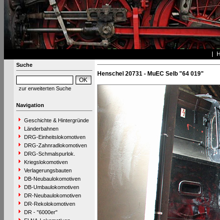
Suche
Henschel 20731 - MuEC Selb "64 019"
zur erweiterten Suche
Navigation
Geschichte & Hintergründe
Länderbahnen
DRG-Einheitslokomotiven
DRG-Zahnradlokomotiven
DRG-Schmalspurlok.
Kriegslokomotiven
Verlagerungsbauten
DB-Neubaulokomotiven
DB-Umbaulokomotiven
DR-Neubaulokomotiven
DR-Rekolokomotiven
DR - "6000er"