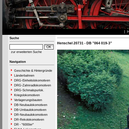
Suche
Henschel 20731 - DB "064 019-3"
zur erweiterten Suche
Navigation
Geschichte & Hintergründe
Länderbahnen
DRG-Einheitslokomotiven
DRG-Zahnradlokomotiven
DRG-Schmalspurlok.
Kriegslokomotiven
Verlagerungsbauten
DB-Neubaulokomotiven
DB-Umbaulokomotiven
DR-Neubaulokomotiven
DR-Rekolokomotiven
DR - "6000er"