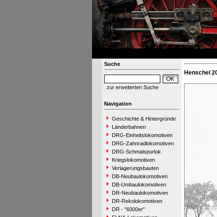
Suche
Henschel 20
zur erweiterten Suche
Navigation
Geschichte & Hintergründe
Länderbahnen
DRG-Einheitslokomotiven
DRG-Zahnradlokomotiven
DRG-Schmalspurlok.
Kriegslokomotiven
Verlagerungsbauten
DB-Neubaulokomotiven
DB-Umbaulokomotiven
DR-Neubaulokomotiven
DR-Rekolokomotiven
DR - "6000er"