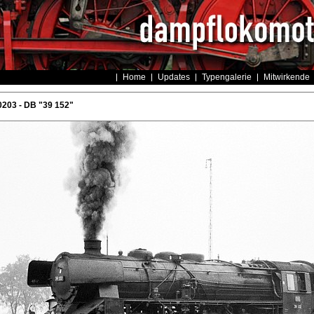
Home
Updates
Typengalerie
Mitwirkende
203 - DB "39 152"