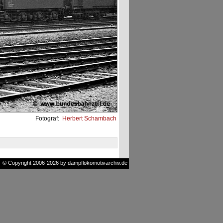
Fotograf:
Herbert Schambach
© Copyright 2006-2026 by dampflokomotivarchiv.de