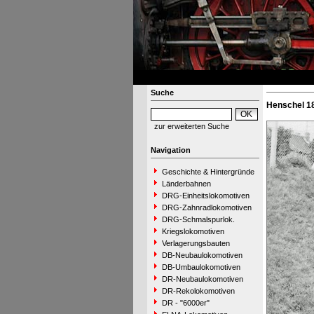
Suche
Henschel 18
zur erweiterten Suche
Navigation
Geschichte & Hintergründe
Länderbahnen
DRG-Einheitslokomotiven
DRG-Zahnradlokomotiven
DRG-Schmalspurlok.
Kriegslokomotiven
Verlagerungsbauten
DB-Neubaulokomotiven
DB-Umbaulokomotiven
DR-Neubaulokomotiven
DR-Rekolokomotiven
DR - "6000er"