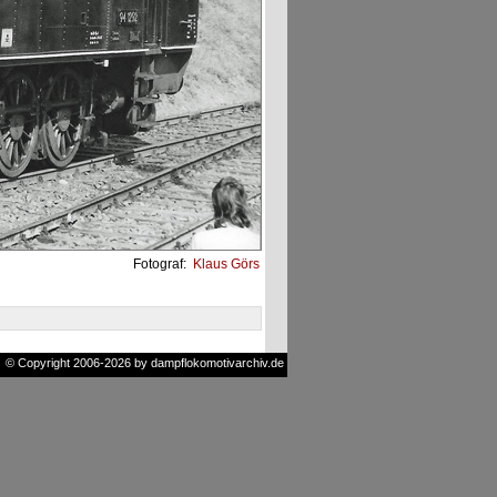
Fotograf:
Klaus Görs
© Copyright 2006-2026 by dampflokomotivarchiv.de