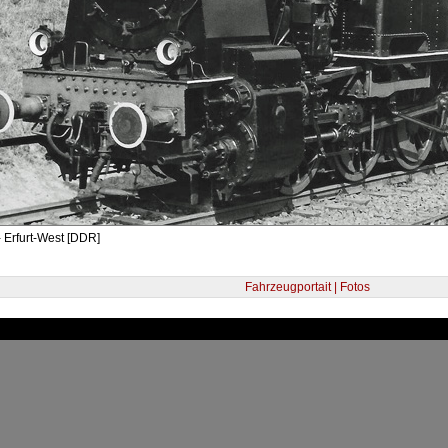
 Erfurt-West [DDR]
Fahrzeugportait | Fotos