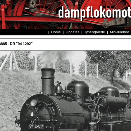
Home
Updates
Typengalerie
Mitwirkende
885 - DR "94 1292"