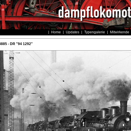
Home
Updates
Typengalerie
Mitwirkende
885 - DR "94 1292"