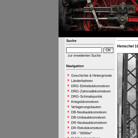
Suche
Henschel 18
zur erweiterten Suche
Navigation
Geschichte & Hintergründe
Länderbahnen
DRG-Einheitslokomotiven
DRG-Zahnradlokomotiven
DRG-Schmalspurlok.
Kriegslokomotiven
Verlagerungsbauten
DB-Neubaulokomotiven
DB-Umbaulokomotiven
DR-Neubaulokomotiven
DR-Rekolokomotiven
DR - "6000er"