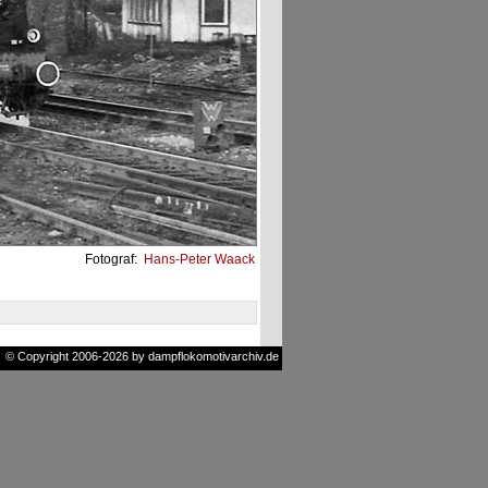
Fotograf:
Hans-Peter Waack
© Copyright 2006-2026 by dampflokomotivarchiv.de