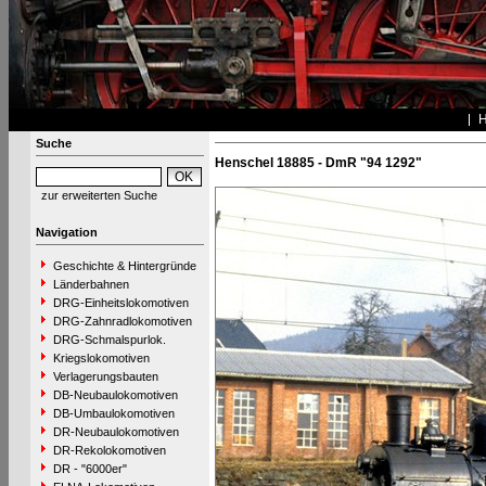
Suche
Henschel 18885 - DmR "94 1292"
zur erweiterten Suche
Navigation
Geschichte & Hintergründe
Länderbahnen
DRG-Einheitslokomotiven
DRG-Zahnradlokomotiven
DRG-Schmalspurlok.
Kriegslokomotiven
Verlagerungsbauten
DB-Neubaulokomotiven
DB-Umbaulokomotiven
DR-Neubaulokomotiven
DR-Rekolokomotiven
DR - "6000er"