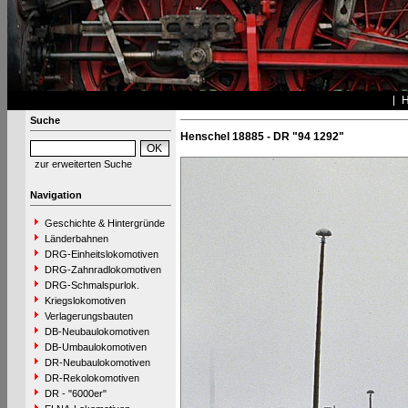
Suche
Henschel 18885 - DR "94 1292"
zur erweiterten Suche
Navigation
Geschichte & Hintergründe
Länderbahnen
DRG-Einheitslokomotiven
DRG-Zahnradlokomotiven
DRG-Schmalspurlok.
Kriegslokomotiven
Verlagerungsbauten
DB-Neubaulokomotiven
DB-Umbaulokomotiven
DR-Neubaulokomotiven
DR-Rekolokomotiven
DR - "6000er"