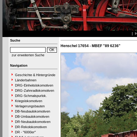
Suche
Henschel 17654 - MBEF "89 6236"
zur erweiterten Suche
Navigation
Geschichte & Hintergründe
Länderbahnen
DRG-Einheitslokomotiven
DRG-Zahnradlokomotiven
DRG-Schmalspurlok.
Kriegslokomotiven
Verlagerungsbauten
DB-Neubaulokomotiven
DB-Umbaulokomotiven
DR-Neubaulokomotiven
DR-Rekolokomotiven
DR - "6000er"